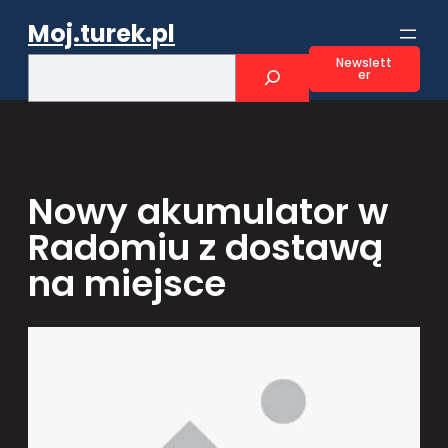
Przejdź
Moj.turek.pl
do
treści
S
Newslett
er
e
a
r
c
h
Nowy akumulator w
Radomiu z dostawą
na miejsce