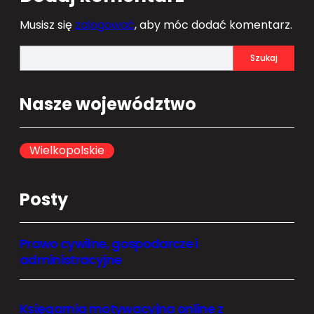
Musisz się
zalogować
, aby móc dodać komentarz.
S
Szukaj
e
a
Nasze województwo
r
c
h
Wielkopolskie
Posty
Prawo cywilne, gospodarcze i
administracyjne
Księgarnia motywacyjna online z