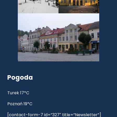
Pogoda
Turek 17*C
Poznań 19*C
[contact-form-7 id=”327″ title=”Newsletter”]