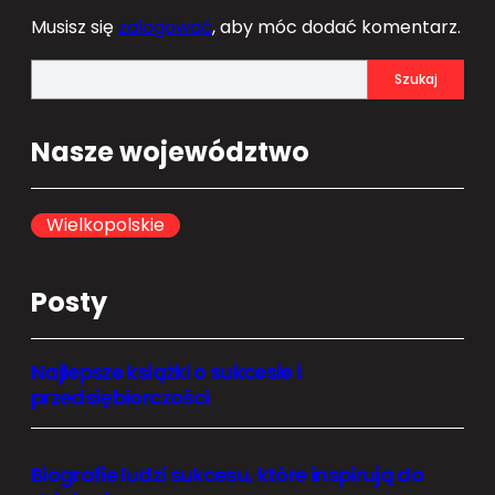
Musisz się
zalogować
, aby móc dodać komentarz.
S
Szukaj
e
a
Nasze województwo
r
c
h
Wielkopolskie
Posty
Najlepsze książki o sukcesie i
przedsiębiorczości
Biografie ludzi sukcesu, które inspirują do