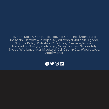
Poznań, Kalisz, Konin, Piła, Leszno, Gniezno, Śrem, Turek,
Kościan, Ostrów Wielkopolski, Września, Jarocin, Kępno,
Słupca, Koło, Wolsztyn, Chodzież, Pleszew, Rawicz,
Trzcianka, Gostyń, Krotoszyn, Nowy Tomyśl, Szamotuły,
Środa Wielkopolska, Międzychód, Czarnków, Wągrowiec,
Złotów, Buk.
Facebook
Twitter
Instagram
LinkedIn