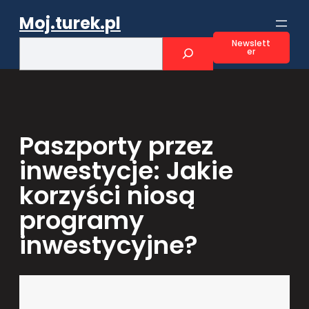
Przejdź
Moj.turek.pl
do
treści
S
Newslett
er
e
a
r
c
h
Paszporty przez
inwestycje: Jakie
korzyści niosą
programy
inwestycyjne?