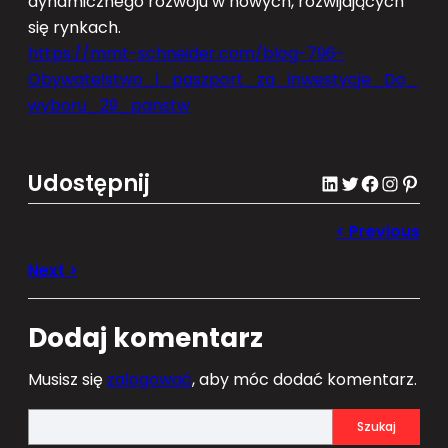
dynamicznego rozwoju w nowych, rozwijających
się rynkach.
https://mmt-schneider.com/blog-796-
Obywatelstwo_i_paszport_za_inwestycje_Do_
wyboru_29_panstw
Udostępnij
LinkedIn
Twitter
Facebook
Instagram
Pinterest
Dodaj komentarz
Musisz się
zalogować
, aby móc dodać komentarz.
S
Szukaj
e