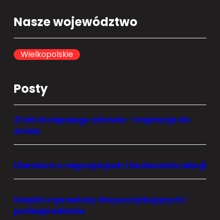
a
Nasze województwo
r
c
h
Wielkopolskie
Posty
21 dni do lepszego zdrowia – inspiracja do
zmian
Literatura o negocjacjach i budowaniu relacji
Książki o sprzedaży dla początkujących i
profesjonalistów