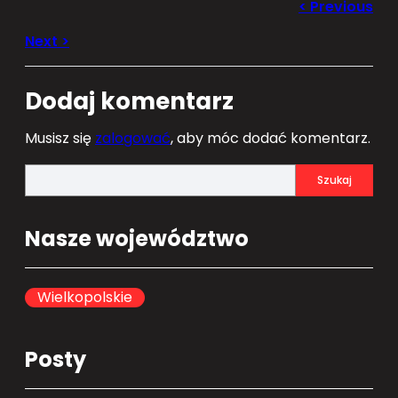
Dodaj komentarz
Musisz się
zalogować
, aby móc dodać komentarz.
S
Szukaj
e
a
Nasze województwo
r
c
h
Wielkopolskie
Posty