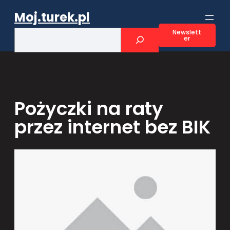
Przejdź
Moj.turek.pl
do
treści
S
Newslett
er
e
a
r
c
h
Pożyczki na raty
przez internet bez BIK