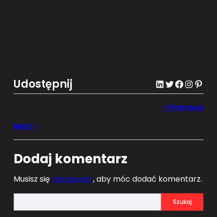
Udostępnij
LinkedIn
Twitter
Facebook
Instagram
Pinterest
Dodaj komentarz
Musisz się
zalogować
, aby móc dodać komentarz.
S
Szukaj
e