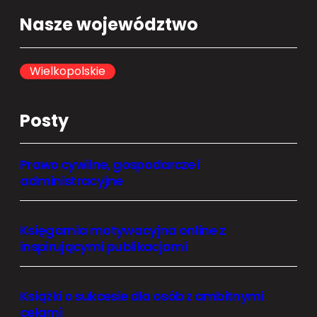
a
Nasze województwo
r
c
h
Wielkopolskie
Posty
Prawo cywilne, gospodarcze i
administracyjne
Księgarnia motywacyjna online z
inspirującymi publikacjami
Książki o sukcesie dla osób z ambitnymi
celami