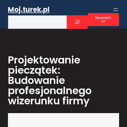
Przejdź
Moj.turek.pl
do
treści
S
Newslett
er
e
a
r
c
h
Projektowanie
pieczątek:
Budowanie
profesjonalnego
wizerunku firmy