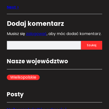
Dodaj komentarz
Musisz się
zalogować
, aby móc dodać komentarz.
S
Szukaj
e
a
Nasze województwo
r
c
h
Wielkopolskie
Posty