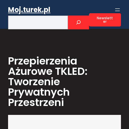
Przejdź
Moj.turek.pl
do
treści
S
Newslett
er
e
a
r
c
h
Przepierzenia
Ażurowe TKLED:
Tworzenie
Prywatnych
Przestrzeni