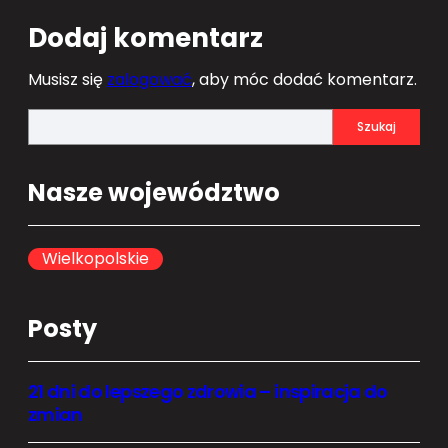
Dodaj komentarz
Musisz się
zalogować
, aby móc dodać komentarz.
S
Szukaj
e
a
Nasze województwo
r
c
h
Wielkopolskie
Posty
21 dni do lepszego zdrowia – inspiracja do
zmian