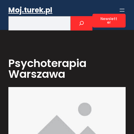
Przejdź
Moj.turek.pl
do
treści
S
Newslett
er
e
a
r
c
h
Psychoterapia
Warszawa