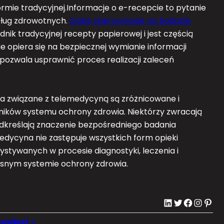
mie tradycyjnej.Informacje o e-recepcie to pytanie
usług zdrowotnych.
Gdzie skierownanie na badanie
ik tradycyjnej recepty papierowej i jest częścią
e opiera się na bezpiecznej wymianie informacji
pozwala usprawnić proces realizacji zaleceń
a związane z telemedycyną są zróżnicowane i
ników systemu ochrony zdrowia. Niektórzy zwracają
odkreślają znaczenie bezpośredniego badania
edycyna nie zastępuje wszystkich form opieki
zystywanych w procesie diagnostyki, leczenia i
snym systemie ochrony zdrowia.
LinkedIn
Twitter
Facebook
Instagram
Pinterest