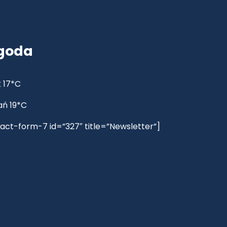
goda
 17*C
ań 19*C
act-form-7 id=”327″ title=”Newsletter”]