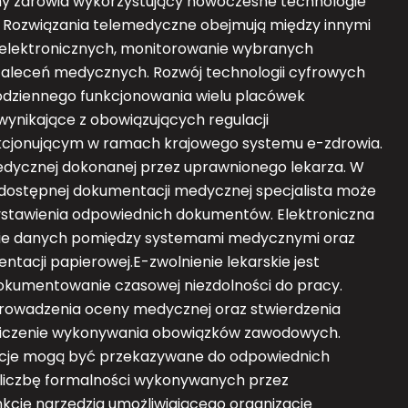
ny zdrowia wykorzystujący nowoczesne technologie
. Rozwiązania telemedyczne obejmują między innymi
 elektronicznych, monitorowanie wybranych
aleceń medycznych. Rozwój technologii cyfrowych
ą codziennego funkcjonowania wielu placówek
nikające z obowiązujących regulacji
kcjonującym w ramach krajowego systemu e-zdrowia.
edycznej dokonanej przez uprawnionego lekarza. W
z dostępnej dokumentacji medycznej specjalista może
wystawienia odpowiednich dokumentów. Elektroniczna
nie danych pomiędzy systemami medycznymi oraz
tacji papierowej.E-zwolnienie lekarskie jest
okumentowanie czasowej niezdolności do pracy.
owadzenia oceny medycznej oraz stwierdzenia
niczenie wykonywania obowiązków zawodowych.
acje mogą być przekazywane do odpowiednich
a liczbę formalności wykonywanych przez
kcję narzędzia umożliwiającego organizację