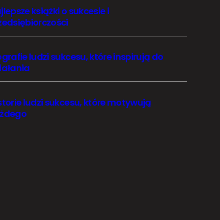
jlepsze książki o sukcesie i
zedsiębiorczości
ografie ludzi sukcesu, które inspirują do
iałania
storie ludzi sukcesu, które motywują
żdego