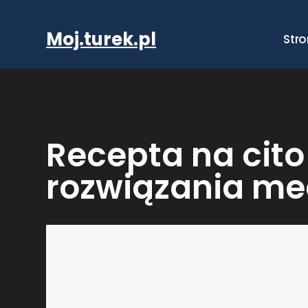
Przejdź
do
Moj.turek.pl
Str
treści
Recepta na cito
rozwiązania m