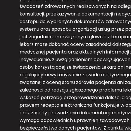
świadczeń zdrowotnych realizowanych na odległ
konsultacji, przekazywanie dokumentacji medyczn
dostępu do wybranych dokumentów zdrowotnych.
systemu oraz sposobu organizacji usług przez 
jest zagadnieniem związanym głównie z terapi
lekarz może dokonać oceny zasadności dalszego 
medycznej pacjenta oraz aktualnych informacji
indywidualnie, z uwzględnieniem obowiązującyc
osoby korzystającej ze świadczenia.Lekarz onlin
regulującymi wykonywanie zawodu medycznego. 
związanej z oceną stanu zdrowia pacjenta ani 
zależności od rodzaju zgłaszanego problemu leka
wskazać potrzebę przeprowadzenia dalszej dia
prawem recepta elektroniczna funkcjonuje w op
oraz zasady prowadzenia dokumentacji medycz
wymaga odpowiednich uprawnień zawodowych o
bezpieczeństwo danych pacjentów. Z punktu wi