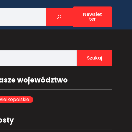
Newslet
ter
Szukaj
asze województwo
ielkopolskie
osty