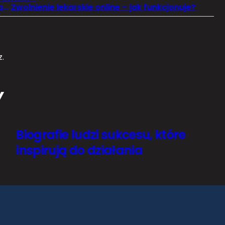
Cyfrowe zwolnienia lekarskie i ich funkcjonowanie
Zwolnienie lekarskie online – jak funkcjonuje?
.
Y
Biografie ludzi sukcesu, które
inspirują do działania