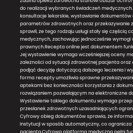
Zdalna opieka zdrowotna stanowi obszar ochro
do realizacji wybranych świadczeń medycznych
konsultacje lekarskie, wystawianie dokumentów
parametrów zdrowotnych oraz przekazywanie z
sprawił, że tego rodzaju usługi stały się części
medycznych, zachowując jednocześnie wymogi wy
prawnych.Recepta online jest dokumentem fun
Jej wystawienie wymaga wcześniejszej oceny m
zależności od sytuacji zdrowotnej pacjenta ora
podjąć decyzję dotyczącą dalszego leczenia i 
forma recepty umożliwia sprawne przekazywa
aptekami bez konieczności korzystania z dokumen
rozwiązaniem pozwalającym na elektroniczne d
Wystawienie takiego dokumentu wymaga przepr
przesłanek zdrowotnych uzasadniających ogra
Cyfrowy obieg dokumentów sprawia, że inform
instytucji w sposób automatyczny, co ogranicz
pacjenta.Cyfrowa platforma medyczna pełni fun