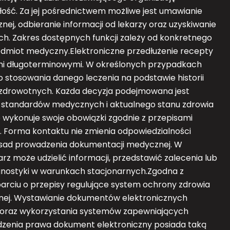
ość. Za jej pośrednictwem możliwe jest umawianie
ej, odbieranie informacji od lekarzy oraz uzyskiwanie
 Zakres dostępnych funkcji zależy od konkretnego
podmiot medyczny.Elektroniczne przedłużenie recepty
ami długoterminowymi. W określonych przypadkach
stosowania danego leczenia na podstawie historii
 zdrowotnych. Każda decyzja podejmowana jest
h standardów medycznych i aktualnego stanu zdrowia
e wykonuje swoje obowiązki zgodnie z przepisami
Forma kontaktu nie zmienia odpowiedzialności
zasad prowadzenia dokumentacji medycznej. W
rz może udzielić informacji, przedstawić zalecenia lub
gnostyki w warunkach stacjonarnych.Zgodna z
arciu o przepisy regulujące system ochrony zdrowia
nej. Wystawianie dokumentów elektronicznych
raz wykorzystania systemów zapewniających
dzenia prawa dokument elektroniczny posiada taką