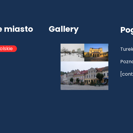
e miasto
Gallery
Po
olskie
Turek
Pozn
[cont