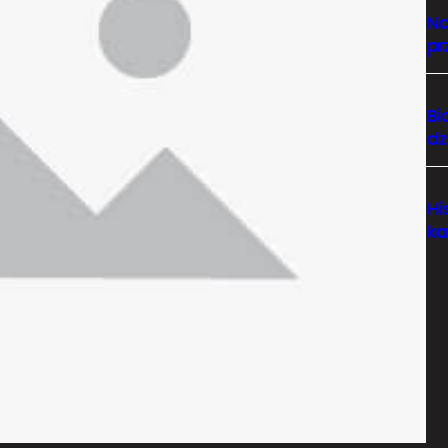
Na
pr
Bi
dz
Hi
ka