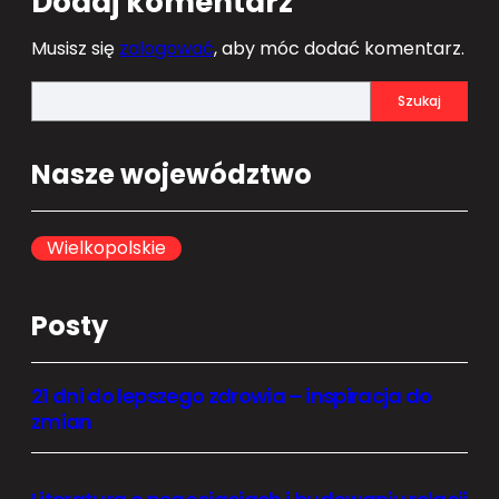
Dodaj komentarz
Musisz się
zalogować
, aby móc dodać komentarz.
S
Szukaj
e
a
Nasze województwo
r
c
h
Wielkopolskie
Posty
21 dni do lepszego zdrowia – inspiracja do
zmian