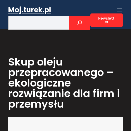
Przejdź
Moj.turek.pl
do
treści
S
Newslett
er
e
a
r
c
h
Skup oleju
przepracowanego –
ekologiczne
rozwiązanie dla firm i
przemysłu