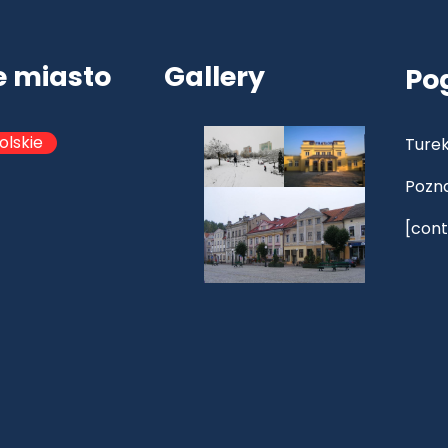
e miasto
Gallery
Po
olskie
Turek
Pozn
[cont