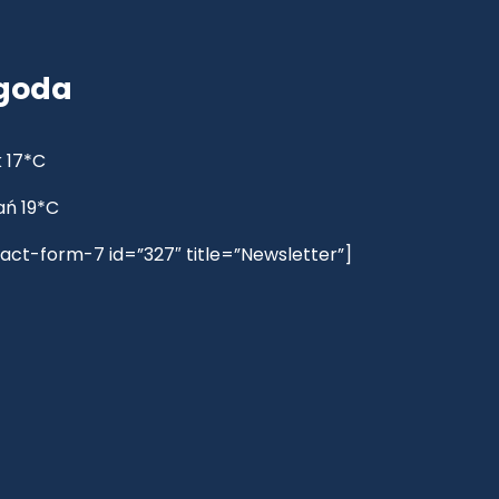
goda
 17*C
ań 19*C
act-form-7 id=”327″ title=”Newsletter”]