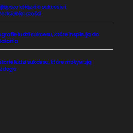
jlepsze książki o sukcesie i
zedsiębiorczości
ografie ludzi sukcesu, które inspirują do
iałania
storie ludzi sukcesu, które motywują
żdego