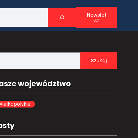
Newslet
ter
Szukaj
asze województwo
ielkopolskie
osty