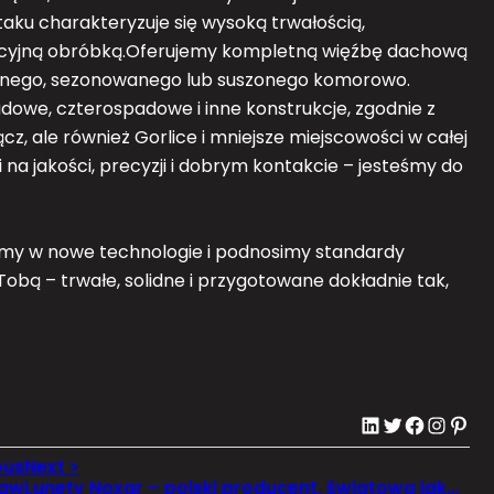
aku charakteryzuje się wysoką trwałością,
ekcyjną obróbką.Oferujemy kompletną więźbę dachową
wanego, sezonowanego lub suszonego komorowo.
we, czterospadowe i inne konstrukcje, zgodnie z
z, ale również Gorlice i mniejsze miejscowości w całej
i na jakości, precyzji i dobrym kontakcie – jesteśmy do
jemy w nowe technologie i podnosimy standardy
 Tobą – trwałe, solidne i przygotowane dokładnie tak,
LinkedIn
Twitter
Facebook
Instagram
Pinterest
ław
Lunety Noxar – polski producent, światowa jakość