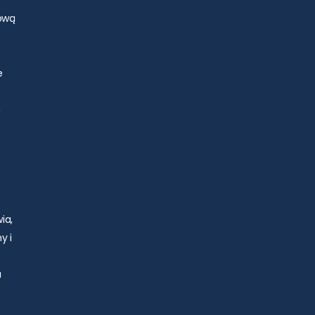
zową
e
h
ia,
y i
a