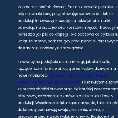
W procesie obróbki drewna, frez do korowarki pełni kluc
rolę usuwania kory, przygotowując surowiec do dalszej
produkcji. Innowacyjne podejścia, takie jak piła multix,
pozwalają na oszczędności kosztów i miejsca. Tradycyjn
narzędzia, jak piła do krajzegi i piła tarczowa do cyrkularki,
wciąż są istotne, podczas gdy producenci pił tarczowyc
dostarczają innowacyjne rozwiązania.
Innowacyjne podejścia do technologii, jak piła multix,
łączące różne funkcje pił, dają przemysłowi drzewnemu
nowe możliwości.
Dla przemysłu drzewnego
frez do
korowarki
producent pił tarczowych
To rozwiązanie spraw
że proces obróbki drewna staje się bardziej wszechstronn
efektywny, oszczędzając zarówno miejsce, jak i koszty
produkcji. Współcześnie istniejące narzędzia, takie jak pił
do krajzegi, zachowują swoje znaczenie, oferując
precyzyjne cięcie wzdłuż włókien drewna. Producent pił