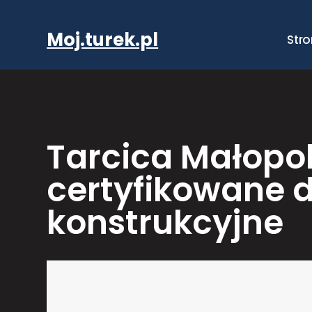
Przejdź
do
Moj.turek.pl
Str
treści
Tarcica Małopo
certyfikowane 
konstrukcyjne