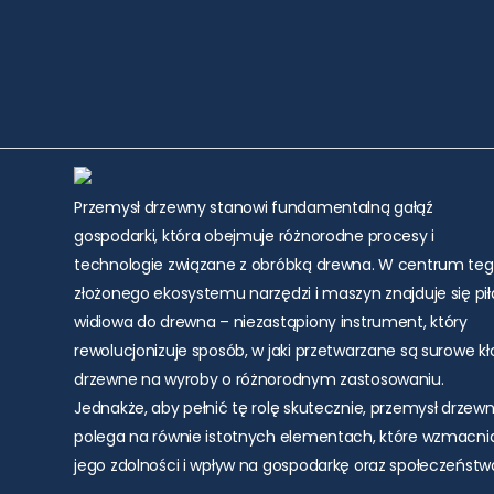
Przemysł drzewny stanowi fundamentalną gałąź
gospodarki, która obejmuje różnorodne procesy i
technologie związane z obróbką drewna. W centrum te
złożonego ekosystemu narzędzi i maszyn znajduje się pił
widiowa do drewna – niezastąpiony instrument, który
rewolucjonizuje sposób, w jaki przetwarzane są surowe k
drzewne na wyroby o różnorodnym zastosowaniu.
Jednakże, aby pełnić tę rolę skutecznie, przemysł drzew
polega na równie istotnych elementach, które wzmacni
jego zdolności i wpływ na gospodarkę oraz społeczeństw