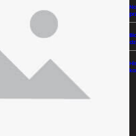
Na
pr
Bi
dz
Hi
ka