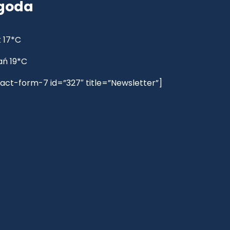
goda
 17*C
ań 19*C
act-form-7 id=”327″ title=”Newsletter”]