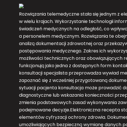
Rozwiązania telemedyczne stała się jednym z 
w wielu krajach. Wykorzystanie technologii inf
świadczeń medycznych na odległość, co wpływa
a personelem medycznym. Rozwiązania te obejmu
analizą dokumentacji zdrowotnej oraz przekazy
postępowania medycznego. Zakres ich wykorzys
możliwości technicznych oraz obowiązujących re
funkcjonują jako jedna z dostępnych form konta
konsultacji specjalista przeprowadza wywiad me
zapoznać się z wcześniej przygotowaną dokumen
sytuacji pacjenta konsultacja może prowadzić d
diagnostyczne lub wskazania konieczności przep
zmienia podstawowych zasad wykonywania zawo
podejmowane decyzje.Elektroniczna recepta sta
elementów cyfryzacji ochrony zdrowia. Dokume
umożliwiających bezpieczną wymianę danych p