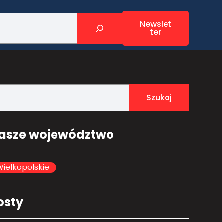
Newslet
ter
Szukaj
asze województwo
ielkopolskie
osty