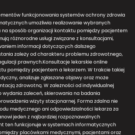
elementów funkcjonowania systemów ochrony zdrowia
ormatycznych umożliwia realizowanie wybranych
 na sposób organizacji kontaktu pomiędzy pacjentem
ją różnorodne usługi związane z konsultacjami,
waniem informacji dotyczących dalszego
tania zależy od charakteru problemu zdrowotnego,
gulacji prawnych.Konsultacje lekarskie online
ktu pomiędzy pacjentem a lekarzem. W trakcie takiej
dyczny, analizuje zgłaszane objawy oraz może
tacją zdrowotną. W zależności od indywidualnej
o wydania zaleceń, skierowania na badania
rowadzenia wizyty stacjonarnej. Forma zdalna nie
du medycznego ani odpowiedzialności lekarza za
nowi jeden z najbardziej rozpoznawalnych
nt ten funkcjonuje w systemach informatycznych
omiędzy placówkami medycznymi, pacjentami oraz