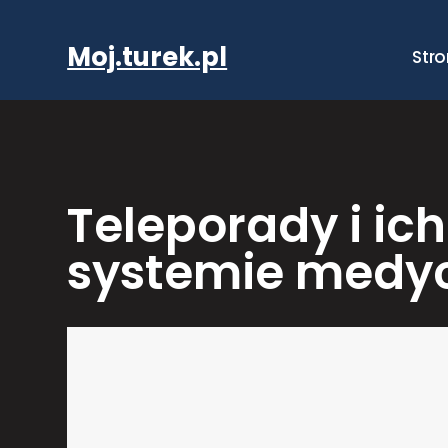
Przejdź
do
Moj.turek.pl
Str
treści
Teleporady i ic
systemie medy