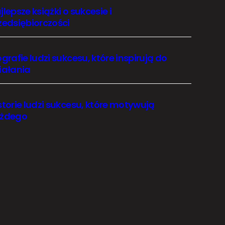
jlepsze książki o sukcesie i
zedsiębiorczości
ografie ludzi sukcesu, które inspirują do
iałania
storie ludzi sukcesu, które motywują
żdego