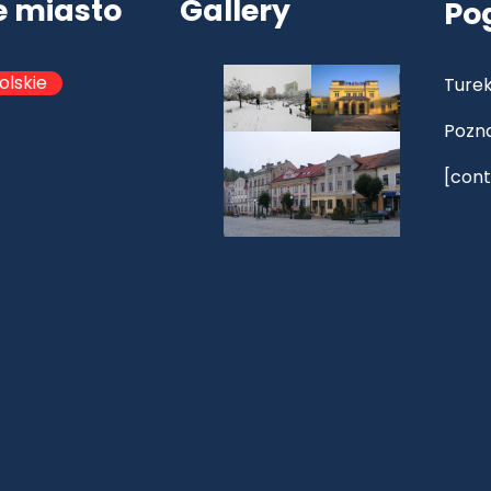
e miasto
Gallery
Po
olskie
Turek
Pozn
[cont