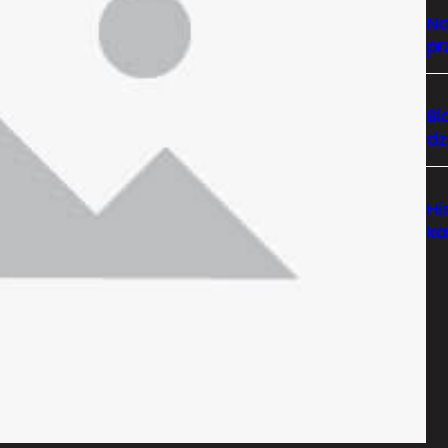
Na
pr
Bi
dz
Hi
ka