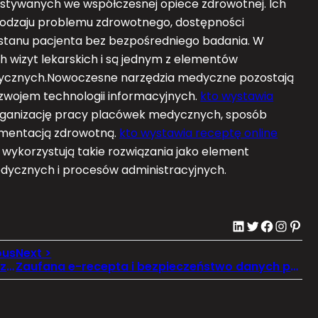
stywanych we współczesnej opiece zdrowotnej. Ich
 rodzaju problemu zdrowotnego, dostępności
stanu pacjenta bez bezpośredniego badania. W
h wizyt lekarskich i są jednym z elementów
edycznych.Nowoczesne narzędzia medyczne pozostają
wojem technologii informacyjnych.
kto wystawia
rganizację pracy placówek medycznych, sposób
umentacją zdrowotną.
kto wystawia receptę online
wykorzystują takie rozwiązania jako element
dycznych i procesów administracyjnych.
LinkedIn
Twitter
Facebook
Instagram
Pinterest
L4 online i elektroniczna dokumentacja medyczna
Zaufana e-recepta i bezpieczeństwo danych pacjenta