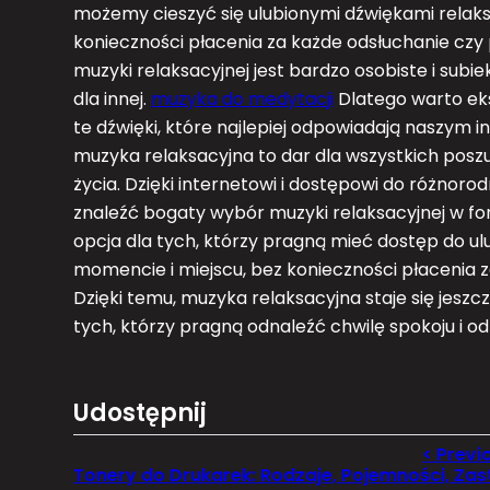
możemy cieszyć się ulubionymi dźwiękami relak
konieczności płacenia za każde odsłuchanie czy
muzyki relaksacyjnej jest bardzo osobiste i subie
dla innej.
muzyka do medytacji
Dlatego warto ek
te dźwięki, które najlepiej odpowiadają naszy
muzyka relaksacyjna to dar dla wszystkich posz
życia. Dzięki internetowi i dostępowi do różn
znaleźć bogaty wybór muzyki relaksacyjnej w f
opcja dla tych, którzy pragną mieć dostęp do 
momencie i miejscu, bez konieczności płacenia 
Dzięki temu, muzyka relaksacyjna staje się jeszc
tych, którzy pragną odnaleźć chwilę spokoju i o
Udostępnij