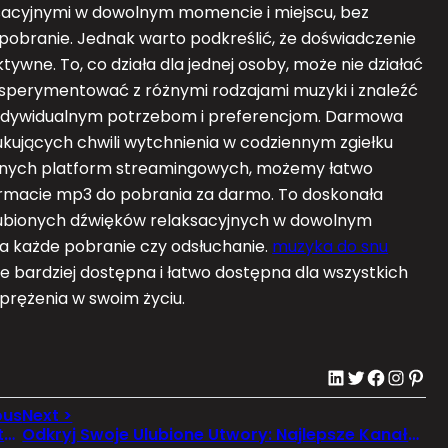
sacyjnymi w dowolnym momencie i miejscu, bez
 pobranie. Jednak warto podkreślić, że doświadczenie
ktywne. To, co działa dla jednej osoby, może nie działać
sperymentować z różnymi rodzajami muzyki i znaleźć
m indywidualnym potrzebom i preferencjom. Darmowa
ukujących chwili wytchnienia w codziennym zgiełku
orodnych platform streamingowych, możemy łatwo
ormacie mp3 do pobrania za darmo. To doskonała
ulubionych dźwięków relaksacyjnych w dowolnym
za każde pobranie czy odsłuchanie.
muzyka do snu
ze bardziej dostępna i łatwo dostępna dla wszystkich
dprężenia w swoim życiu.
LinkedIn
Twitter
Facebook
Instagram
Pinterest
Tonery do Drukarek: Rodzaje, Pojemności, Zastosowania
Odkryj Swoje Ulubione Utwory: Najlepsze Kanały i Platformy z Darmową Muzyką Relaksacyjną