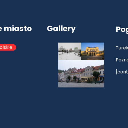
e miasto
Gallery
Po
olskie
Turek
Pozn
[cont