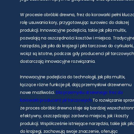
W procesie obróbki drewna, frez do korowarki pełni kluc
rolę usuwania kory, przygotowując surowiec do dalszej
produkcji. Innowacyjne podejścia, takie jak piła multix,
pozwalają na oszczędności kosztów i miejsca. Tradycyjn
narzędzia, jak piła do krajzegi i piła tarczowa do cyrkularki,
wciąż są istotne, podczas gdy producenci pił tarczowyc
dostarczają innowacyjne rozwiązania.
Innowacyjne podejścia do technologii, jak piła multix,
łączące różne funkcje pił, dają przemysłowi drzewnemu
nowe możliwości.
Dla przemysłu drzewnego
frez do
korowarki
producent pił tarczowych
To rozwiązanie spraw
że proces obróbki drewna staje się bardziej wszechstronn
efektywny, oszczędzając zarówno miejsce, jak i koszty
produkcji. Współcześnie istniejące narzędzia, takie jak pił
do krajzegi, zachowują swoje znaczenie, oferując