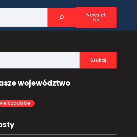
Newslet
ter
Szukaj
asze województwo
ielkopolskie
osty