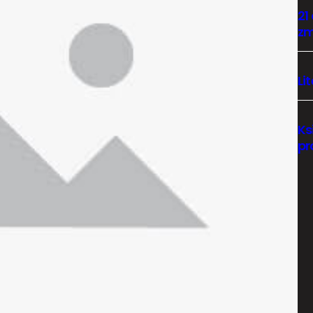
21
zm
Li
Ks
pr