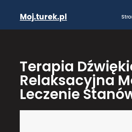
Przejdź
do
Moj.turek.pl
Str
treści
Terapia Dźwięk
Relaksacyjna M
Leczenie Stanó