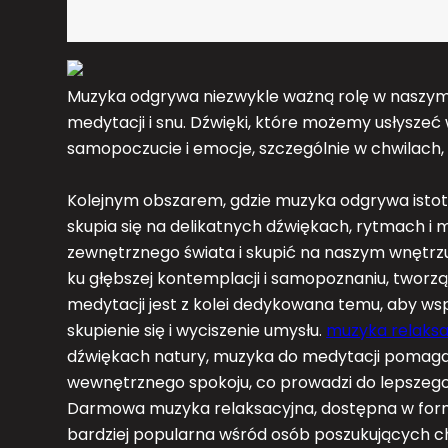
Muzyka odgrywa niezwykle ważną rolę w naszym ż
medytacji i snu. Dźwięki, które możemy usłysze
samopoczucie i emocje, szczególnie w chwilach,
Kolejnym obszarem, gdzie muzyka odgrywa istotn
skupia się na delikatnych dźwiękach, rytmach i
zewnętrznego świata i skupić na naszym wnętrzu.
ku głębszej kontemplacji i samopoznaniu, twor
medytacji jest z kolei dedykowana temu, aby w
skupienie się i wyciszenie umysłu.
muzyka relaksa
dźwiękach natury, muzyka do medytacji pomaga 
wewnętrznego spokoju, co prowadzi do lepszeg
Darmowa muzyka relaksacyjna, dostępna w forma
bardziej popularna wśród osób poszukujących chw