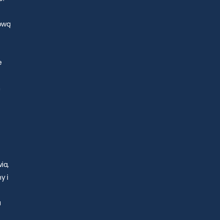
zową
e
h
ia,
y i
a