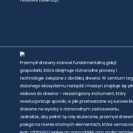
Przemysł drzewny stanowi fundamentalną gałąź
gospodarki, która obejmuje różnorodne procesy i
technologie związane z obróbką drewna. W centrum te
złożonego ekosystemu narzędzi i maszyn znajduje się pił
widiowa do drewna – niezastąpiony instrument, który
rewolucjonizuje sposób, w jaki przetwarzane są surowe k
drzewne na wyroby o różnorodnym zastosowaniu.
Jednakże, aby pełnić tę rolę skutecznie, przemysł drzew
polega na równie istotnych elementach, które wzmacni
jego zdolności i wpływ na gospodarkę oraz społeczeństw