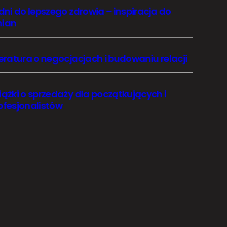
 dni do lepszego zdrowia – inspiracja do
ian
teratura o negocjacjach i budowaniu relacji
iążki o sprzedaży dla początkujących i
ofesjonalistów