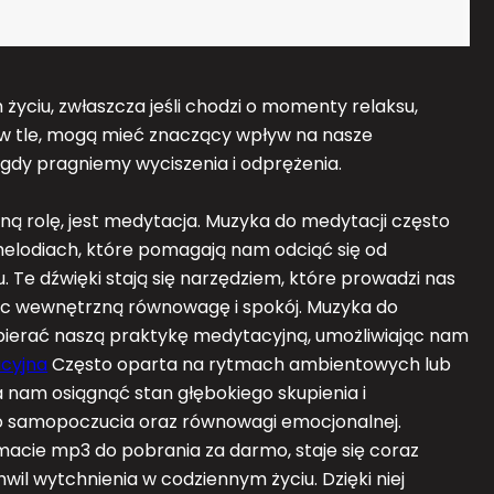
yciu, zwłaszcza jeśli chodzi o momenty relaksu,
ć w tle, mogą mieć znaczący wpływ na nasze
 gdy pragniemy wyciszenia i odprężenia.
ą rolę, jest medytacja. Muzyka do medytacji często
 melodiach, które pomagają nam odciąć się od
 Te dźwięki stają się narzędziem, które prowadzi nas
ząc wewnętrzną równowagę i spokój. Muzyka do
spierać naszą praktykę medytacyjną, umożliwiając nam
cyjna
Często oparta na rytmach ambientowych lub
nam osiągnąć stan głębokiego skupienia i
o samopoczucia oraz równowagi emocjonalnej.
cie mp3 do pobrania za darmo, staje się coraz
il wytchnienia w codziennym życiu. Dzięki niej