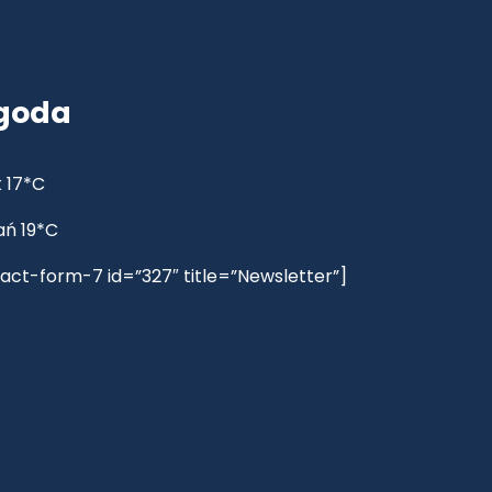
goda
 17*C
ań 19*C
act-form-7 id=”327″ title=”Newsletter”]