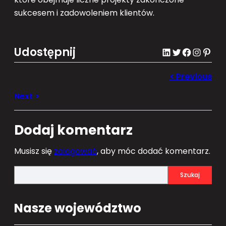
sukcesem i zadowoleniem klientów.
Udostępnij
LinkedIn
Twitter
Facebook
Instagram
Pinterest
Dodaj komentarz
Musisz się
zalogować
, aby móc dodać komentarz.
S
Szukaj
e
a
Nasze województwo
r
c