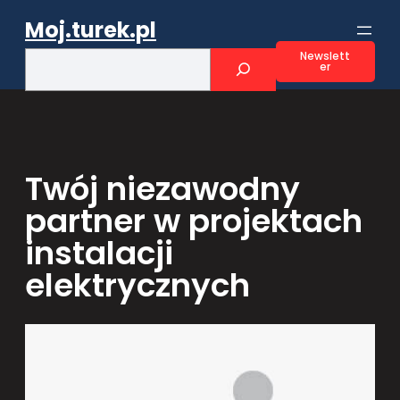
Przejdź
Moj.turek.pl
do
treści
S
Newslett
er
e
a
r
c
h
Twój niezawodny
partner w projektach
instalacji
elektrycznych