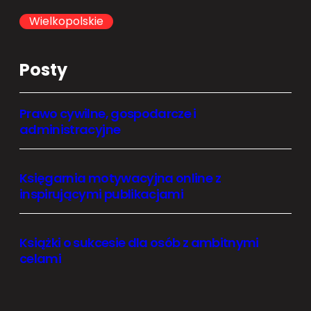
h
Wielkopolskie
Posty
Prawo cywilne, gospodarcze i
administracyjne
Księgarnia motywacyjna online z
inspirującymi publikacjami
Książki o sukcesie dla osób z ambitnymi
celami