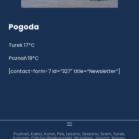
Pogoda
Turek 17*C
Poznań 19*C
[contact-form-7 id=”327″ title=”Newsletter”]
Poznań, Kalisz, Konin, Piła, Leszno, Gniezno, Śrem, Turek,
Kościan, Ostrów Wielkopolski, Września, Jarocin, Kępno,