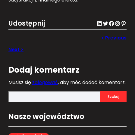
Udostępnij
LinkedIn
Twitter
Facebook
Instagram
Pinterest
Dodaj komentarz
Musisz się
zalogować
, aby móc dodać komentarz.
S
Szukaj
e
a
Nasze województwo
r
c
h