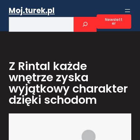
Przejdź
Moj.turek.pl
do
treści
S
Newslett
er
e
a
r
c
h
Z Rintal każde
wnętrze zyska
wyjątkowy charakter
dzięki schodom