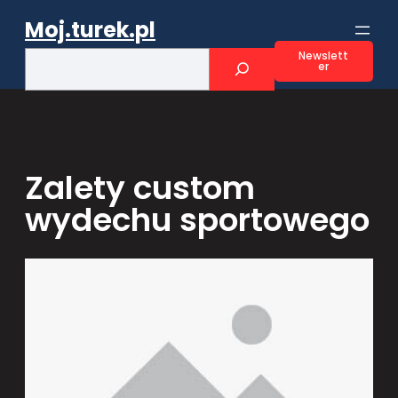
Przejdź
Moj.turek.pl
do
treści
S
Newslett
er
e
a
r
c
h
Zalety custom
wydechu sportowego