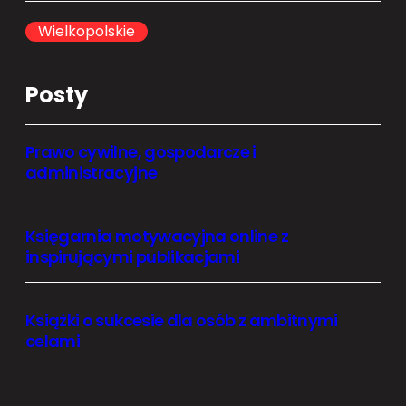
c
h
Wielkopolskie
Posty
Prawo cywilne, gospodarcze i
administracyjne
Księgarnia motywacyjna online z
inspirującymi publikacjami
Książki o sukcesie dla osób z ambitnymi
celami