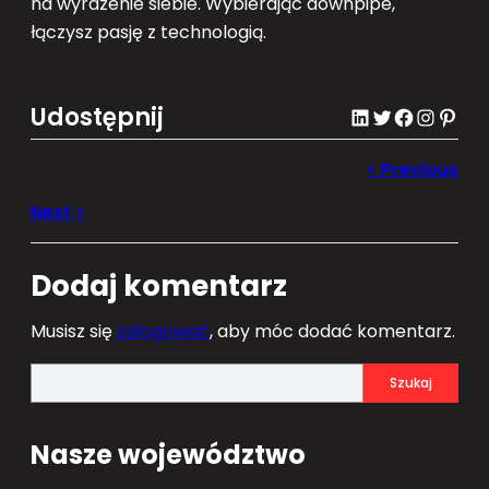
na wyrażenie siebie. Wybierając downpipe,
łączysz pasję z technologią.
Udostępnij
LinkedIn
Twitter
Facebook
Instagram
Pinterest
Dodaj komentarz
Musisz się
zalogować
, aby móc dodać komentarz.
S
Szukaj
e
a
Nasze województwo
r