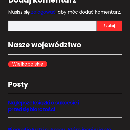
Dodaj komentarz
Musisz się
zalogować
, aby móc dodać komentarz.
S
Szukaj
e
a
Nasze województwo
r
c
h
Wielkopolskie
Posty
Najlepsze książki o sukcesie i
przedsiębiorczości
Biografie ludzi sukcesu, które inspirują do