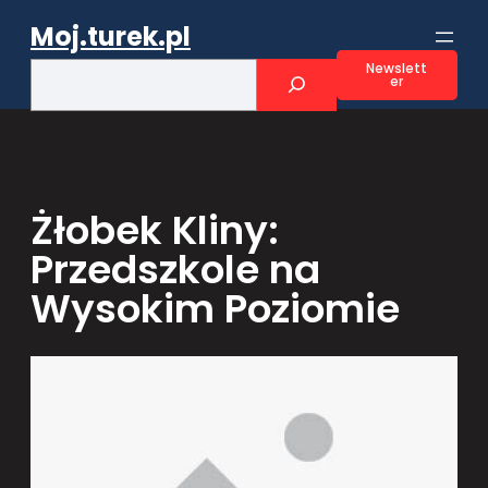
Przejdź
Moj.turek.pl
do
treści
S
Newslett
er
e
a
r
c
h
Żłobek Kliny:
Przedszkole na
Wysokim Poziomie