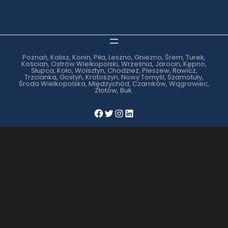
Poznań, Kalisz, Konin, Piła, Leszno, Gniezno, Śrem, Turek,
Kościan, Ostrów Wielkopolski, Września, Jarocin, Kępno,
Słupca, Koło, Wolsztyn, Chodzież, Pleszew, Rawicz,
Trzcianka, Gostyń, Krotoszyn, Nowy Tomyśl, Szamotuły,
Środa Wielkopolska, Międzychód, Czarnków, Wągrowiec,
Złotów, Buk.
Facebook
Twitter
Instagram
LinkedIn