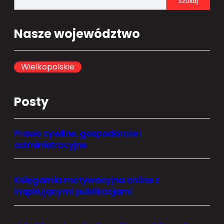
Szukaj
e
a
Nasze województwo
r
c
h
Wielkopolskie
Posty
Prawo cywilne, gospodarcze i
administracyjne
Księgarnia motywacyjna online z
inspirującymi publikacjami