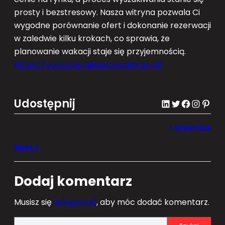
prosty i bezstresowy. Nasza witryna pozwala Ci
wygodne porównanie ofert i dokonanie rezerwacji
w zaledwie kilku krokach, co sprawia, że
planowanie wakacji staje się przyjemnością.
https://wyszukajnajlepszewakacje.pl/
Udostępnij
LinkedIn
Twitter
Facebook
Instagram
Pinterest
Dodaj komentarz
Musisz się
zalogować
, aby móc dodać komentarz.
S