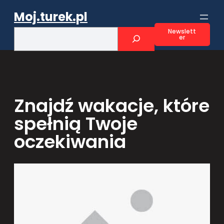
Przejdź
Moj.turek.pl
do
treści
S
Newslett
er
e
a
r
c
h
Znajdź wakacje, które
spełnią Twoje
oczekiwania